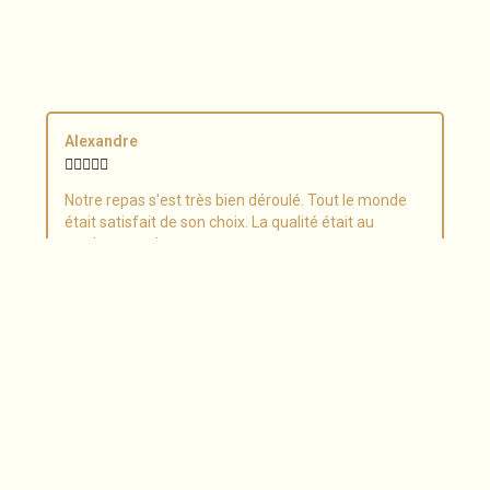
Alexandre
Jea








Notre repas s'est très bien déroulé. Tout le monde
Exce
était satisfait de son choix. La qualité était au
maî
rendez-vous !
de p
exce
son
beau
étab
qua
mom